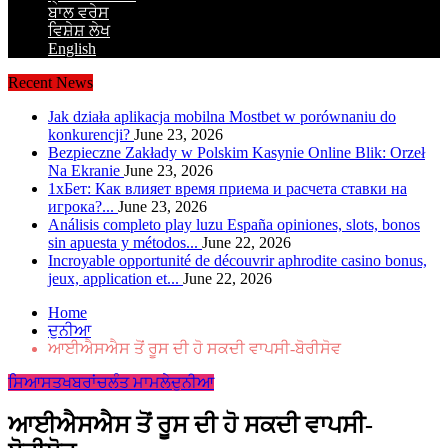
ਬਾਲ ਵਰੇਸ
ਵਿਸ਼ੇਸ਼ ਲੇਖ
English
Recent News
Jak działa aplikacja mobilna Mostbet w porównaniu do
konkurencji?
June 23, 2026
Bezpieczne Zakłady w Polskim Kasynie Online Blik: Orzeł
Na Ekranie
June 23, 2026
1хБет: Как влияет время приема и расчета ставки на
игрока?...
June 23, 2026
Análisis completo play luzu España opiniones, slots, bonos
sin apuesta y métodos...
June 22, 2026
Incroyable opportunité de découvrir aphrodite casino bonus,
jeux, application et...
June 22, 2026
Home
ਦੁਨੀਆ
ਆਈਐਸਐਸ ਤੋਂ ਰੂਸ ਦੀ ਹੋ ਸਕਦੀ ਵਾਪਸੀ-ਬੋਰੀਸੋਵ
ਸਿਆਸਤ
ਖਬਰਾਂ
ਚਲੰਤ ਮਾਮਲੇ
ਦੁਨੀਆ
ਆਈਐਸਐਸ ਤੋਂ ਰੂਸ ਦੀ ਹੋ ਸਕਦੀ ਵਾਪਸੀ-