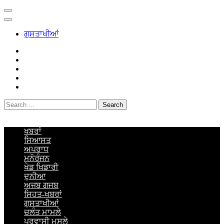
ਗੁਸਤਾਖੀਆਂ
Search
for:
PanjabiLok.net – Latest Panjabi News
ਖਬਰਾਂ
ਸਿਆਸਤ
ਅਪਰਾਧ
ਮਨੋਰੰਜਨ
ਖੇਡ ਖਿਡਾਰੀ
ਦੁਨੀਆ
ਅਜਬ ਗਜਬ
ਸਿਹਤ-ਖਬਰਾਂ
ਗੁਸਤਾਖੀਆਂ
ਚਲੰਤ ਮਾਮਲੇ
ਪ੍ਰਵਾਸੀ ਮਸਲੇ