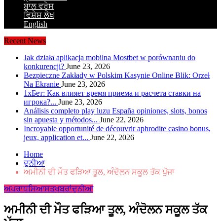
ਬਾਲ ਵਰੇਸ
ਵਿਸ਼ੇਸ਼ ਲੇਖ
English
Recent News
Jak działa aplikacja mobilna Mostbet w porównaniu do
konkurencji?
June 23, 2026
Bezpieczne Zakłady w Polskim Kasynie Online Blik: Orzeł
Na Ekranie
June 23, 2026
1хБет: Как влияет время приема и расчета ставки на
игрока?...
June 23, 2026
Análisis completo play luzu España opiniones, slots, bonos
sin apuesta y métodos...
June 22, 2026
Incroyable opportunité de découvrir aphrodite casino bonus,
jeux, application et...
June 22, 2026
Home
ਦੁਨੀਆ
ਅਮੀਨੀ ਦੀ ਮੌਤ ਫੜਿਆ ਤੂਲ, ਅੰਦੋਲਨ ਸਕੂਲ ਤੱਕ ਪੁੱਜਾ
ਅਪਰਾਧ
ਸਿਆਸਤ
ਖਬਰਾਂ
ਦੁਨੀਆ
ਅਮੀਨੀ ਦੀ ਮੌਤ ਫੜਿਆ ਤੂਲ, ਅੰਦੋਲਨ ਸਕੂਲ ਤੱਕ