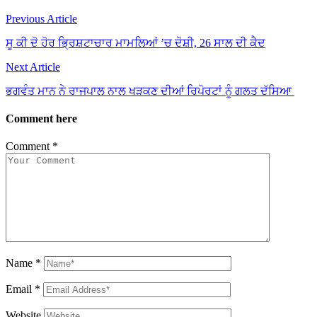
Post
Previous Article
navigation
ਸੂ ਕੀ ਦੋ ਹੋਰ ਭ੍ਰਿਸ਼ਟਾਚਾਰ ਮਾਮਲਿਆਂ ’ਚ ਦੋਸ਼ੀ, 26 ਸਾਲ ਦੀ ਕੈਦ
Next Article
ਭਗਵੰਤ ਮਾਨ ਨੇ ਰਾਜਪਾਲ ਨਾਲ ਖੜਕਣ ਦੀਆਂ ਰਿਪੋਰਟਾਂ ਨੂੰ ਗਲਤ ਦੱਸਿਆ
Comment here
Comment
*
Name
*
Email
*
Website