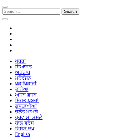
Skip
Skip
to
to
Search
navigation
content
for:
ਖਬਰਾਂ
PanjabiLok.net – Latest Panjabi News
ਸਿਆਸਤ
ਅਪਰਾਧ
ਮਨੋਰੰਜਨ
ਖੇਡ ਖਿਡਾਰੀ
ਦੁਨੀਆ
ਅਜਬ ਗਜਬ
ਸਿਹਤ-ਖਬਰਾਂ
ਗੁਸਤਾਖੀਆਂ
ਚਲੰਤ ਮਾਮਲੇ
ਪ੍ਰਵਾਸੀ ਮਸਲੇ
ਬਾਲ ਵਰੇਸ
ਵਿਸ਼ੇਸ਼ ਲੇਖ
English