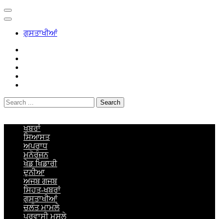
ਗੁਸਤਾਖੀਆਂ
Search
for:
PanjabiLok.net – Latest Panjabi News
ਖਬਰਾਂ
ਸਿਆਸਤ
ਅਪਰਾਧ
ਮਨੋਰੰਜਨ
ਖੇਡ ਖਿਡਾਰੀ
ਦੁਨੀਆ
ਅਜਬ ਗਜਬ
ਸਿਹਤ-ਖਬਰਾਂ
ਗੁਸਤਾਖੀਆਂ
ਚਲੰਤ ਮਾਮਲੇ
ਪ੍ਰਵਾਸੀ ਮਸਲੇ