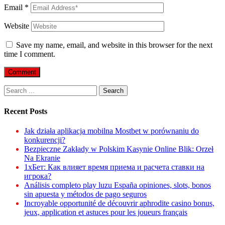
Email
*
Website
Save my name, email, and website in this browser for the next
time I comment.
Search
for:
Recent Posts
Jak działa aplikacja mobilna Mostbet w porównaniu do
konkurencji?
Bezpieczne Zakłady w Polskim Kasynie Online Blik: Orzeł
Na Ekranie
1хБет: Как влияет время приема и расчета ставки на
игрока?
Análisis completo play luzu España opiniones, slots, bonos
sin apuesta y métodos de pago seguros
Incroyable opportunité de découvrir aphrodite casino bonus,
jeux, application et astuces pour les joueurs français