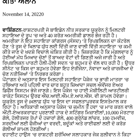
ਕੀਤਾ ਐਲਾਨ
November 14, 2022
0
ਵਾਸ਼ਿੰਗਟਨ-
ਰਾਸ਼ਟਰਪਤੀ ਜੋ ਬਾਇਡੇਨ ਨੀਤ ਸਰਕਾਰ ਯੂਕ੍ਰੇਨ ਨੂੰ ਮਿਲਟਰੀ
ਸਹਾਇਆ ਦੇ ਰੂਪ ‘ਚ ਅਤੇ 40 ਕਰੋੜ ਅਮਰੀਕੀ ਡਾਲਰ ਭੇਜ ਰਹੀ ਹੈ।
ਅਮਰੀਕਾ ਨੇ ਇਹ ਸਹਾਇਤਾ ਕਾਂਗਰਸ (ਸੰਸਦ) ‘ਤੇ ਰਿਪਬਲਿਕਨ ਦਾ ਕੰਟਰੋਲ
ਹੋਣ ‘ਤੇ ਰੂਸ ਦੇ ਖਿਲਾਫ ਯੁੱਧ ਲਈ ਦਿੱਤੀ ਜਾਣ ਵਾਲੀ ਵਿੱਤੀ ਸਹਾਇਤਾ ‘ਚ ਕਮੀ
ਕੀਤੇ ਜਾਣ ਦੇ ਖਦਸ਼ੇ ਵਿਚਾਲੇ ਘੋਸ਼ਿਤ ਕੀਤੀ ਹੈ। ਜ਼ਿਕਰਯੋਗ ਹੈ ਕਿ ਮੰਗਲਵਾਰ ਨੂੰ
ਹੋਈਆਂ ਮੱਧ ਮਿਆਦ ਚੋਣਾਂ ਤੋਂ ਬਾਅਦ ਵੋਟਾਂ ਦੀ ਗਿਣਤੀ ਅਜੇ ਜਾਰੀ ਹੈ ਅਤੇ
ਰਿਪਬਲਿਕਨ ਪਾਰਟੀ ਹੌਲੀ-ਹੌਲੀ ਸਦਨ ‘ਚ ਬਹੁਮਤ ਦੇ ਵੱਲ ਵਧ ਰਹੀ ਹੈ। ਉਧਰ
ਸੀਨੇਟ ‘ਚ ਕਿਸ ਦਾ ਬਹੁਮਤ ਹੋਵੇਗਾ ਇਹ ਏਰੀਜੋਨਾ, ਨੇਵਾਦਾ ਅਤੇ ਜ਼ਾਰਜੀਆ ਦੇ
ਚੋਣ ਨਤੀਜਿਆਂ ‘ਤੇ ਨਿਰਭਰ ਕਰੇਗਾ।
ਪੇਂਟਾਗਨ ਦੇ ਅਨੁਸਾਰ ਇਸ ਮਿਲਟਰੀ ਸਹਾਇਤਾ ਪੈਕੇਜ ‘ਚ ਭਾਰੀ ਮਾਤਰਾ ‘ਚ
ਹਥਿਆਰ ਅਤੇ ਪਹਿਲੀ ਵਾਰ ਚਾਰ ਬਹੁਤ ਜ਼ਿਆਦਾ ਸਚਲ ਐਵੇਂਜਰ ਏਅਰ
ਡਿਫੈਂਸ ਸਿਸਟਮ ਭੇਜੇ ਜਾਣਗੇ। ਇਸ ਪੈਕੇਜ ‘ਚ ਹਾਈ ਮੋਬੀਲਿਟੀ ਆਰਟੀਲਰੀ
ਰਾਕੇਟ ਸਿਸਟਮ ਉਰਫ ਐੱਚ.ਆਈ.ਐੱਮ.ਏ.ਆਰ.ਐੱਸ. ਵੀ ਸ਼ਾਮਲ ਹੋਵੇਗਾ।
ਯੂਕ੍ਰੇਨ ਰੂਸ ਦੇ iਖ਼ਲਾਫ਼ ਯੁੱਧ ‘ਚ ਇਸ ਦਾ ਸਫਲਤਾਪੂਰਵਕ ਇਸਤੇਮਾਲ ਕਰ
ਰਿਹਾ ਹੈ। ਅਧਿਕਾਰੀ ਅਨੁਸਾਰ ਪੈਕੇਜ ‘ਚ ਜ਼ਮੀਨ ਤੋਂ ਹਵਾ ‘ਚ ਮਾਰ ਕਰਨ ਵਾਲੇ
ਐਂਟੀ-ਏਅਰਕਰਾਫਟ ਪ੍ਰਣਾਲੀ ਹਾਕ ਦੇ ਸਟਿੰਗਰ ਮਿਜ਼ਾਈਲਾਂ,10,000 ਮੋਰਟਾਰ
ਗੋਲੇ, ਹੋਲੀਤਜਰ ਤੋਪਾਂ ਦੇ ਹਜ਼ਾਰਾਂ ਗੋਲੇ, 400 ਗ੍ਰੇ੍ਨੇਡ ਲਾਂਚਰ, 100 ਹਮਵੀਜ਼,
ਸਰਦੀਆਂ ਲਈ ਫੌਜੀਆਂ ਦਾ ਵਰਦੀ, ਬਦੂੰਕਾਂ ਅਤੇ ਰਾਈਫਲਾਂ ਲਈ ਦੋ ਕਰੋੜ
ਗੋਲੀਆਂ ਸ਼ਾਮਲ ਹੋਣਗੀਆਂ।
ਵ੍ਹਾਈਟ ਹਾਊਸ ‘ਚ ਰਾਸ਼ਟਰੀ ਸੁਰੱਖਿਆ ਸਲਾਹਕਾਰ ਜੇਕ ਸੁਲੀਵਾਨ ਨੇ ਕਿਹਾ