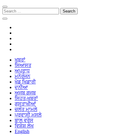
Skip
Skip
to
to
Search
navigation
content
for:
ਖਬਰਾਂ
PanjabiLok.net – Latest Panjabi News
ਸਿਆਸਤ
ਅਪਰਾਧ
ਮਨੋਰੰਜਨ
ਖੇਡ ਖਿਡਾਰੀ
ਦੁਨੀਆ
ਅਜਬ ਗਜਬ
ਸਿਹਤ-ਖਬਰਾਂ
ਗੁਸਤਾਖੀਆਂ
ਚਲੰਤ ਮਾਮਲੇ
ਪ੍ਰਵਾਸੀ ਮਸਲੇ
ਬਾਲ ਵਰੇਸ
ਵਿਸ਼ੇਸ਼ ਲੇਖ
English