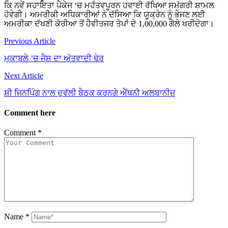
ਕਿ ਨਵੇਂ ਸਹਾਇਤਾ ਪੈਕੇਜ ‘ਚ ਮਹੱਤਵਪੂਰਨ ਹਵਾਈ ਰੱਖਿਆ ਸਮੱਗਰੀ ਸ਼ਾਮਲ
ਹੋਵੇਗੀ। ਅਮਰੀਕੀ ਅਧਿਕਾਰੀਆਂ ਨੇ ਦੱਸਿਆ ਕਿ ਯੂਕ੍ਰੇਨ ਨੂੰ ਭੇਜਣ ਲਈ
ਅਮਰੀਕਾ ਦੱਖਣੀ ਕੋਰੀਆ ਤੋਂ ਹੈਵੀਤਜਰ ਤੋਪਾਂ ਦੇ 1,00,000 ਗੋਲੇ ਖਰੀਦੇਗਾ।
Post
Previous Article
navigation
ਮੁਕਾਬਲੇ ’ਚ ਜੈਸ਼ ਦਾ ਅੱਤਵਾਦੀ ਢੇਰ
Next Article
ਸ਼ੀ ਜਿਨਪਿੰਗ ਨਾਲ ਦੁਵੱਲੀ ਬੈਠਕ ਕਰਨਗੇ ਐਂਥਨੀ ਅਲਬਾਨੀਜ਼
Comment here
Comment
*
Name
*