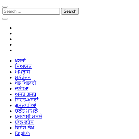
Skip
Skip
to
to
Search
navigation
content
for:
ਖਬਰਾਂ
PanjabiLok.net – Latest Panjabi News
ਸਿਆਸਤ
ਅਪਰਾਧ
ਮਨੋਰੰਜਨ
ਖੇਡ ਖਿਡਾਰੀ
ਦੁਨੀਆ
ਅਜਬ ਗਜਬ
ਸਿਹਤ-ਖਬਰਾਂ
ਗੁਸਤਾਖੀਆਂ
ਚਲੰਤ ਮਾਮਲੇ
ਪ੍ਰਵਾਸੀ ਮਸਲੇ
ਬਾਲ ਵਰੇਸ
ਵਿਸ਼ੇਸ਼ ਲੇਖ
English