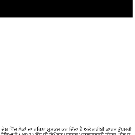
 ਵਿੱਚ ਲੋਕਾਂ ਦਾ ਰਹਿਣਾ ਮੁਸ਼ਕਲ ਕਰ ਦਿੱਤਾ ਹੈ ਅਤੇ ਗਰੀਬੀ ਕਾਰਨ ਭੁੱਖਮਰੀ
 ਹੋਇਆ ਹੈ। ਖਾਮਾ ਪ੍ਰੈੱਸ ਦੀ ਰਿਪੋਰਟ ਮੁਤਾਬਕ ਮਾਨਵਤਾਵਾਦੀ ਸੰਸਥਾ “ਸੇਵ ਦ