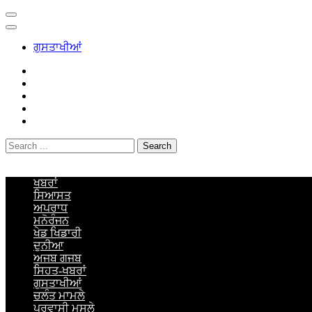
ਗੁਸਤਾਖੀਆਂ
Search
for:
PanjabiLok.net – Latest Panjabi News
ਖਬਰਾਂ
ਸਿਆਸਤ
ਅਪਰਾਧ
ਮਨੋਰੰਜਨ
ਖੇਡ ਖਿਡਾਰੀ
ਦੁਨੀਆ
ਅਜਬ ਗਜਬ
ਸਿਹਤ-ਖਬਰਾਂ
ਗੁਸਤਾਖੀਆਂ
ਚਲੰਤ ਮਾਮਲੇ
ਪ੍ਰਵਾਸੀ ਮਸਲੇ