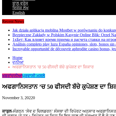
ਬਾਲ ਵਰੇਸ
ਵਿਸ਼ੇਸ਼ ਲੇਖ
English
Recent News
Jak działa aplikacja mobilna Mostbet w porównaniu do konkur
Bezpieczne Zakłady w Polskim Kasynie Online Blik: Orzeł N
1хБет: Как влияет время приема и расчета ставки на игрок
Análisis completo play luzu España opiniones, slots, bonos sin
Incroyable opportunité de découvrir aphrodite casino bonus, jeux
Home
ਦੁਨੀਆ
ਅਫਗਾਨਿਸਤਾਨ ’ਚ 50 ਫੀਸਦੀ ਬੱਚੇ ਕੁਪੋਸ਼ਣ ਦਾ ਸ਼ਿਕਾਰ
ਖਬਰਾਂ
ਦੁਨੀਆ
ਪ੍ਰਵਾਸੀ ਮਸਲੇ
ਅਫਗਾਨਿਸਤਾਨ ’ਚ 50 ਫੀਸਦੀ ਬੱਚੇ ਕੁਪੋਸ਼ਣ ਦਾ ਸ਼ਿ
November 3, 2022
0
ਕਾਬੁਲ-
ਸੰਗਠਨ ‘ਸੇਵ ਦ ਚਿਲਡਰਨ’ ਸੰਸਥਾ ਦੀ ਰਿਪੋਰਟ ਅਨੁਸਾਰ ਅਫਗਾਨਿਸਤਾਨ 
ਦੀ ਕਗਾਰ ‘ਤੇ ਹਨ। ਰਿਪੋਰਟ ‘ਚ ਕਿਹਾ ਕਿ ਇਸ ਸਾਲ ਦੀ ਸ਼ੁਰੂਆਤ ਤੋਂ ਲੈ ਕੇ ਹ