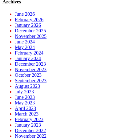
Archives
June 2026
February 2026
January 2026
December 2025
November 2025
June 2024
May 2024
February 2024
January 2024
December 2023
November 2023
October 2023
September 2023
August 2023
July 2023
June 2023
May 2023
April 2023
March 2023
February 2023
January 2023
December 2022
November 2022