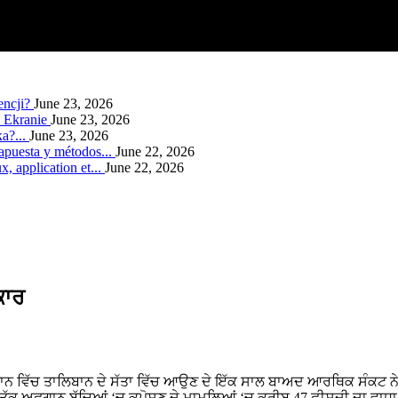
encji?
June 23, 2026
a Ekranie
June 23, 2026
а?...
June 23, 2026
 apuesta y métodos...
June 22, 2026
, application et...
June 22, 2026
ਕਾਰ
ਵਿੱਚ ਤਾਲਿਬਾਨ ਦੇ ਸੱਤਾ ਵਿੱਚ ਆਉਣ ਦੇ ਇੱਕ ਸਾਲ ਬਾਅਦ ਆਰਥਿਕ ਸੰਕਟ ਨੇ ਦੇਸ਼
ੁਣ ਤੱਕ ਅਫਗਾਨ ਬੱਚਿਆਂ ‘ਚ ਕੁਪੋਸ਼ਣ ਦੇ ਮਾਮਲਿਆਂ ‘ਚ ਕਰੀਬ 47 ਫ਼ੀਸਦੀ ਦਾ ਵਾਧਾ