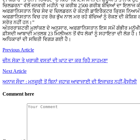
ਚਿਲਡਰਨ” ਵੱਲੋਂ ਜਨਵਰੀ ਮਹੀਨੇ ‘ਚ ਕਰੀਬ 2500 ਗਰੀਬ ਬੱਚਿਆਂ ਦਾ ਇਲਾਜ ਕੀਤਾ
ਅਫਗਾਨਿਸਤਾਨ ਵਿਚ ਸੇਵ ਦ ਚਿਲਡਰਨ ਦੇ ਕੰਟਰੀ ਡਾਇਰੈਕਟਰ ਕ੍ਰਿਸ ਨਿਆਮੰਡੀ
ਅਫਗਾਨਿਸਤਾਨ ਵਿਚ ਹਰ ਰੋਜ਼ ਭੁੱਖ ਨਾਲ ਮਰ ਰਹੇ ਬੱਚਿਆਂ ਨੂੰ ਰੋਕਣ ਦੀ ਕੋਸ਼ਿਸ਼ 
ਸਰੋਤ ਨਹੀਂ ਹਨ।”
ਅੰਤਰਰਾਸ਼ਟਰੀ ਮੁਲਾਂਕਣ ਦੇ ਅਨੁਸਾਰ, ਅਫਗਾਨਿਸਤਾਨ ਇਸ ਸਮੇਂ ਗੰਭੀਰ ਮਨੁੱਖੀ 
ਫ਼ੀਸਦੀ ਆਬਾਦੀ ਮਤਲਬ 23 ਮਿਲੀਅਨ ਤੋਂ ਵੱਧ ਲੋਕਾਂ ਨੂੰ ਸਹਾਇਤਾ ਦੀ ਲੋੜ ਹ
ਅਧਿਕਾਰਾਂ ਦੀ ਸਥਿਤੀ ਵਿਗੜ ਗਈ ਹੈ।
Post
Previous Article
navigation
ਚੀਨ ਸੋਕਾ ਤੇ ਖੁਰਾਕੀ ਵਸਤਾਂ ਦੀ ਘਾਟ ਦਾ ਕਰ ਰਿਹੈ ਸਾਹਮਣਾ
Next Article
ਅਨਾਜ ਸੌਦਾ : ਮਨਜ਼ੂਰੀ ਤੋਂ ਬਿਨਾਂ ਜਹਾਜ਼ ਆਵਾਜਾਈ ਦੀ ਇਜਾਜ਼ਤ ਨਹੀਂ-ਵੈਸੀਲੀ
Comment here