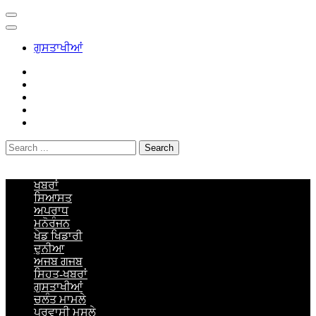
ਗੁਸਤਾਖੀਆਂ
Search
for:
PanjabiLok.net – Latest Panjabi News
ਖਬਰਾਂ
ਸਿਆਸਤ
ਅਪਰਾਧ
ਮਨੋਰੰਜਨ
ਖੇਡ ਖਿਡਾਰੀ
ਦੁਨੀਆ
ਅਜਬ ਗਜਬ
ਸਿਹਤ-ਖਬਰਾਂ
ਗੁਸਤਾਖੀਆਂ
ਚਲੰਤ ਮਾਮਲੇ
ਪ੍ਰਵਾਸੀ ਮਸਲੇ