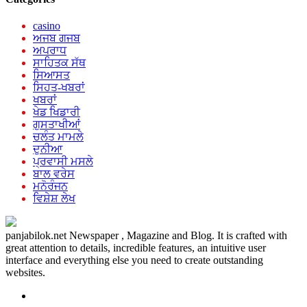
casino
ਅਜਬ ਗਜਬ
ਅਪਰਾਧ
ਸਾਹਿਤਕ ਸੱਥ
ਸਿਆਸਤ
ਸਿਹਤ-ਖਬਰਾਂ
ਖਬਰਾਂ
ਖੇਡ ਖਿਡਾਰੀ
ਗੁਸਤਾਖੀਆਂ
ਚਲੰਤ ਮਾਮਲੇ
ਦੁਨੀਆ
ਪ੍ਰਵਾਸੀ ਮਸਲੇ
ਬਾਲ ਵਰੇਸ
ਮਨੋਰੰਜਨ
ਵਿਸ਼ੇਸ਼ ਲੇਖ
panjabilok.net Newspaper , Magazine and Blog. It is crafted with
great attention to details, incredible features, an intuitive user
interface and everything else you need to create outstanding
websites.