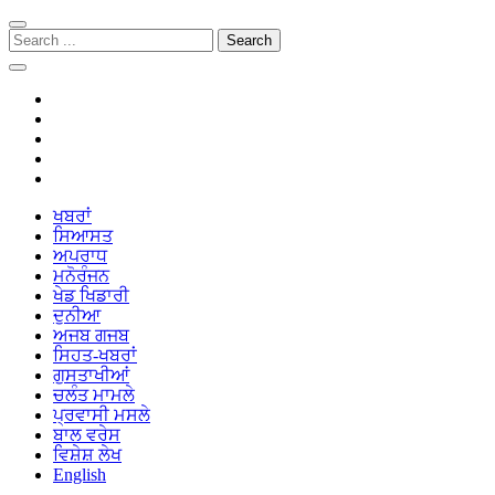
Skip
Skip
to
to
Search
navigation
content
for:
ਖਬਰਾਂ
PanjabiLok.net – Latest Panjabi News
ਸਿਆਸਤ
ਅਪਰਾਧ
ਮਨੋਰੰਜਨ
ਖੇਡ ਖਿਡਾਰੀ
ਦੁਨੀਆ
ਅਜਬ ਗਜਬ
ਸਿਹਤ-ਖਬਰਾਂ
ਗੁਸਤਾਖੀਆਂ
ਚਲੰਤ ਮਾਮਲੇ
ਪ੍ਰਵਾਸੀ ਮਸਲੇ
ਬਾਲ ਵਰੇਸ
ਵਿਸ਼ੇਸ਼ ਲੇਖ
English