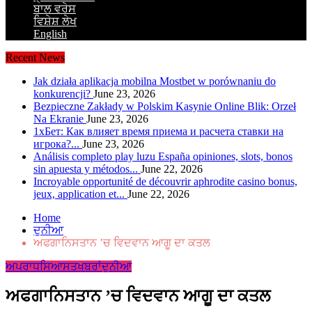
ਬਾਲ ਵਰੇਸ
ਵਿਸ਼ੇਸ਼ ਲੇਖ
English
Recent News
Jak działa aplikacja mobilna Mostbet w porównaniu do
konkurencji?
June 23, 2026
Bezpieczne Zakłady w Polskim Kasynie Online Blik: Orzeł
Na Ekranie
June 23, 2026
1хБет: Как влияет время приема и расчета ставки на
игрока?...
June 23, 2026
Análisis completo play luzu España opiniones, slots, bonos
sin apuesta y métodos...
June 22, 2026
Incroyable opportunité de découvrir aphrodite casino bonus,
jeux, application et...
June 22, 2026
Home
ਦੁਨੀਆ
ਅਫਗਾਨਿਸਤਾਨ ’ਚ ਵਿਦਵਾਨ ਆਗੂ ਦਾ ਕਤਲ
ਅਪਰਾਧ
ਸਿਆਸਤ
ਖਬਰਾਂ
ਦੁਨੀਆ
ਅਫਗਾਨਿਸਤਾਨ ’ਚ ਵਿਦਵਾਨ ਆਗੂ ਦਾ ਕਤਲ