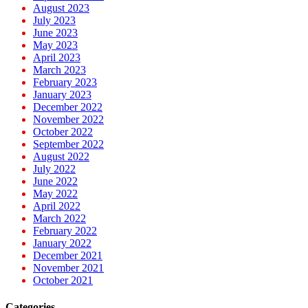
August 2023
July 2023
June 2023
May 2023
April 2023
March 2023
February 2023
January 2023
December 2022
November 2022
October 2022
September 2022
August 2022
July 2022
June 2022
May 2022
April 2022
March 2022
February 2022
January 2022
December 2021
November 2021
October 2021
Categories