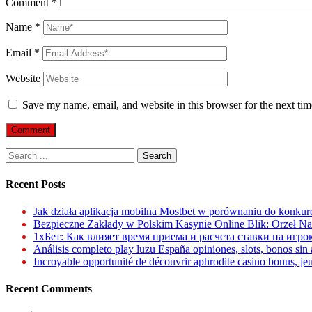
Comment
*
Name
*
Email
*
Website
Save my name, email, and website in this browser for the next ti
Search
for:
Recent Posts
Jak działa aplikacja mobilna Mostbet w porównaniu do konkur
Bezpieczne Zakłady w Polskim Kasynie Online Blik: Orzeł Na
1хБет: Как влияет время приема и расчета ставки на игро
Análisis completo play luzu España opiniones, slots, bonos si
Incroyable opportunité de découvrir aphrodite casino bonus, jeux
Recent Comments