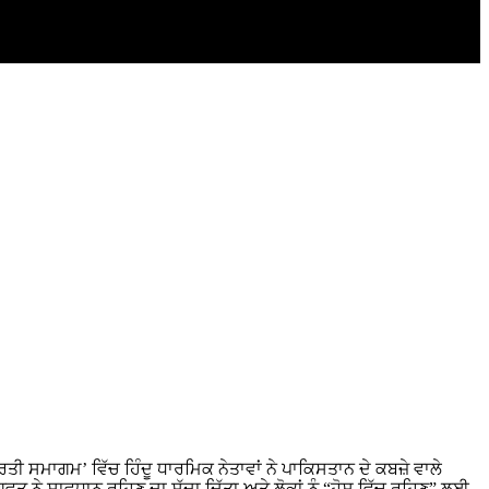
ੀ ਸਮਾਗਮ’ ਵਿੱਚ ਹਿੰਦੂ ਧਾਰਮਿਕ ਨੇਤਾਵਾਂ ਨੇ ਪਾਕਿਸਤਾਨ ਦੇ ਕਬਜ਼ੇ ਵਾਲੇ
ਤ ਨੇ ਸਾਵਧਾਨ ਰਹਿਣ ਦਾ ਸੱਦਾ ਦਿੱਤਾ ਅਤੇ ਲੋਕਾਂ ਨੂੰ “ਹੋਸ਼ ਵਿੱਚ ਰਹਿਣ” ਲਈ