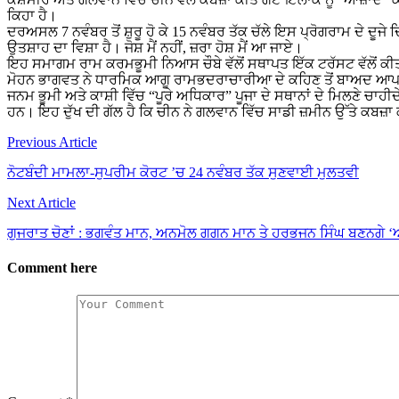
ਕਿਹਾ ਹੈ।
ਦਰਅਸਲ 7 ਨਵੰਬਰ ਤੋਂ ਸ਼ੁਰੂ ਹੋ ਕੇ 15 ਨਵੰਬਰ ਤੱਕ ਚੱਲੇ ਇਸ ਪ੍ਰੋਗਰਾਮ ਦੇ ਦੂਜ
ਉਤਸ਼ਾਹ ਦਾ ਵਿਸ਼ਾ ਹੈ। ਜੋਸ਼ ਮੈਂ ਨਹੀਂ, ਜ਼ਰਾ ਹੋਸ਼ ਮੈਂ ਆ ਜਾਏ।
ਇਹ ਸਮਾਗਮ ਰਾਮ ਕਰਮਭੂਮੀ ਨਿਆਸ ਚੌਬੇ ਵੱਲੋਂ ਸਥਾਪਤ ਇੱਕ ਟਰੱਸਟ ਵੱਲੋਂ ਕੀਤਾ ਗ
ਮੋਹਨ ਭਾਗਵਤ ਨੇ ਧਾਰਮਿਕ ਆਗੂ ਰਾਮਭਦਰਾਚਾਰੀਆ ਦੇ ਕਹਿਣ ਤੋਂ ਬਾਅਦ ਆਪਣੇ ਭ
ਜਨਮ ਭੂਮੀ ਅਤੇ ਕਾਸ਼ੀ ਵਿੱਚ “ਪੂਰੇ ਅਧਿਕਾਰ” ਪੂਜਾ ਦੇ ਸਥਾਨਾਂ ਦੇ ਮਿਲਣੇ ਚਾਹੀਦੇ
ਹਨ। ਇਹ ਦੁੱਖ ਦੀ ਗੱਲ ਹੈ ਕਿ ਚੀਨ ਨੇ ਗਲਵਾਨ ਵਿੱਚ ਸਾਡੀ ਜ਼ਮੀਨ ਉੱਤੇ ਕਬਜ਼
Post
Previous Article
navigation
ਨੋਟਬੰਦੀ ਮਾਮਲਾ-ਸੁਪਰੀਮ ਕੋਰਟ ’ਚ 24 ਨਵੰਬਰ ਤੱਕ ਸੁਣਵਾਈ ਮੁਲਤਵੀ
Next Article
ਗੁਜਰਾਤ ਚੋਣਾਂ : ਭਗਵੰਤ ਮਾਨ, ਅਨਮੋਲ ਗਗਨ ਮਾਨ ਤੇ ਹਰਭਜਨ ਸਿੰਘ ਬਣਨਗੇ 
Comment here