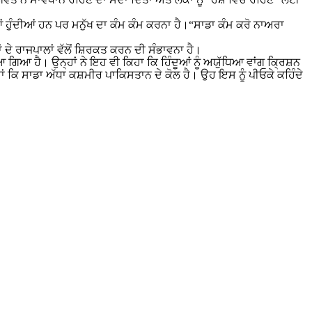
ੀਆਂ ਹੁੰਦੀਆਂ ਹਨ ਪਰ ਮਨੁੱਖ ਦਾ ਕੰਮ ਕੰਮ ਕਰਨਾ ਹੈ।“ਸਾਡਾ ਕੰਮ ਕਰੋ ਨਾਅਰਾ
 ਦੇ ਰਾਜਪਾਲਾਂ ਵੱਲੋਂ ਸ਼ਿਰਕਤ ਕਰਨ ਦੀ ਸੰਭਾਵਨਾ ਹੈ।
ਆ ਹੈ। ਉਨ੍ਹਾਂ ਨੇ ਇਹ ਵੀ ਕਿਹਾ ਕਿ ਹਿੰਦੂਆਂ ਨੂੰ ਅਯੁੱਧਿਆ ਵਾਂਗ ਕ੍ਰਿਸ਼ਨ
ਾ ਹਾਂ ਕਿ ਸਾਡਾ ਅੱਧਾ ਕਸ਼ਮੀਰ ਪਾਕਿਸਤਾਨ ਦੇ ਕੋਲ ਹੈ। ਉਹ ਇਸ ਨੂੰ ਪੀਓਕੇ ਕਹਿੰਦੇ