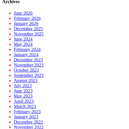
Archives
June 2026
February 2026
January 2026
December 2025
November 2025
June 2024
May 2024
February 2024
January 2024
December 2023
November 2023
October 2023
September 2023
August 2023
July 2023
June 2023
May 2023
April 2023
March 2023
February 2023
January 2023
December 2022
November 2022